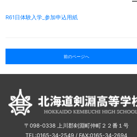
R61日体験入学_参加申込用紙
前のページへ
〒098-0338 上川郡剣淵町仲町２２番１号
TEL:0165-34-2549 / FAX:0165-34-2694