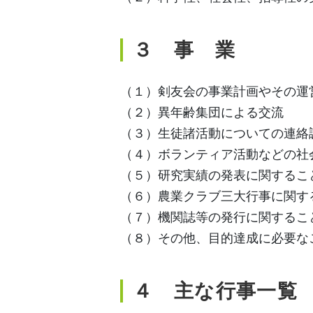
３
事 業
（１）剣友会の事業計画やその運
（２）異年齢集団による交流
（３）生徒諸活動についての連絡
（４）ボランティア活動などの社
（５）研究実績の発表に関するこ
（６）農業クラブ三大行事に関す
（７）機関誌等の発行に関するこ
（８）その他、目的達成に必要な
４
主な行事一覧