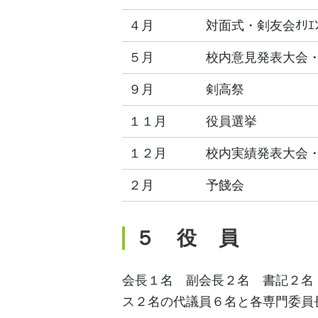
４月
対面式・剣友会ｵﾘｴﾝ
５月
校内意見発表大会
９月
剣高祭
１１月
役員選挙
１２月
校内実績発表大会
２月
予餞会
５ 役 員
会長１名 副会長２名 書記２名
ス２名の代議員６名と各専門委員