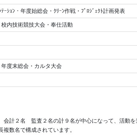
ﾃｰｼｮﾝ・年度始総会・ｸﾘｰﾝ作戦・ﾌﾟﾛｼﾞｪｸﾄ計画発表
・校内技術競技大会・奉仕活動
・年度末総会・カルタ大会
 会計２名 監査２名の計９名が中心になって、活動を
長複数名で構成されています。