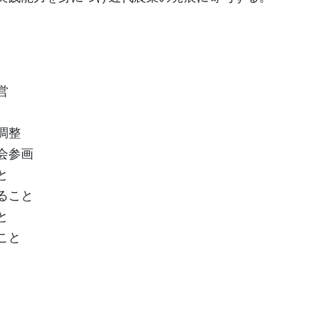
営
調整
会参画
と
ること
と
こと