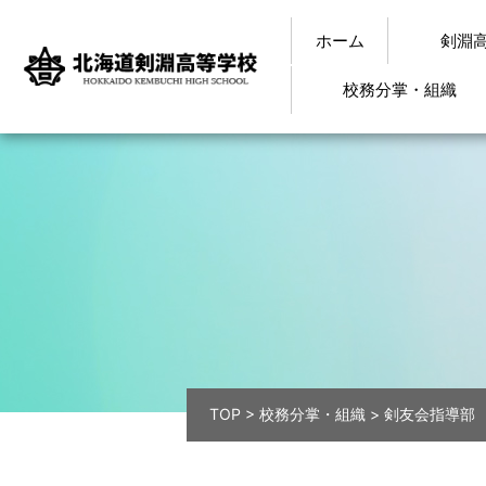
ホーム
剣淵
校務分掌・組織
TOP
>
校務分掌・組織
>
剣友会指導部