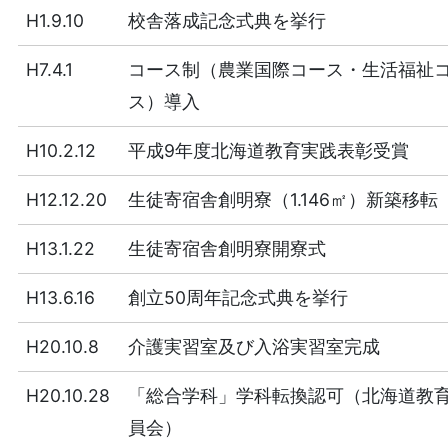
H1.9.10
校舎落成記念式典を挙行
H7.4.1
コース制（農業国際コース・生活福祉
ス）導入
H10.2.12
平成9年度北海道教育実践表彰受賞
H12.12.20
生徒寄宿舎創明寮（1.146㎡）新築移転
H13.1.22
生徒寄宿舎創明寮開寮式
H13.6.16
創立50周年記念式典を挙行
H20.10.8
介護実習室及び入浴実習室完成
H20.10.28
「総合学科」学科転換認可（北海道教
員会）