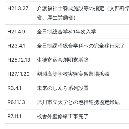
H21.3.27
介護福祉士養成施設等の指定（文部科
省、厚生労働省）
H21.4.9
全日制総合学科1年次入学
H23.4.1
全日制課程総合学科への完全移行完了
H25.12.13
生徒寄宿舎創明寮増築
H27.11.20
剣淵高等学校実験実習農場拡張
R3.4.1
未来のしんろ系列設置
R6.11.13
旭川市立大学との包括連携協定締結
R7.11.1
校舎外壁修繕工事完了