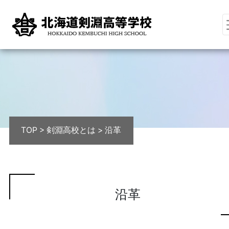
TOP
>
剣淵高校とは
>
沿革
沿革