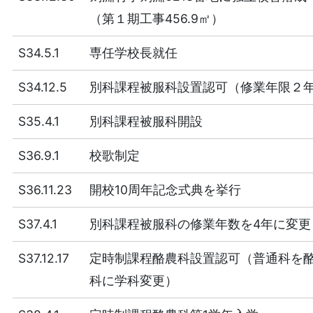
（第１期工事456.9㎡）
S34.5.1
専任学校長就任
S34.12.5
別科課程被服科設置認可（修業年限２
S35.4.1
別科課程被服科開設
S36.9.1
校歌制定
S36.11.23
開校10周年記念式典を挙行
S37.4.1
別科課程被服科の修業年数を4年に変更
S37.12.17
定時制課程酪農科設置認可（普通科を
科に学科変更）