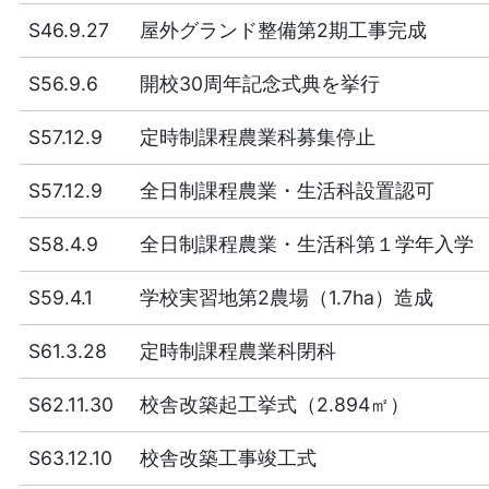
S46.9.27
屋外グランド整備第2期工事完成
S56.9.6
開校30周年記念式典を挙行
S57.12.9
定時制課程農業科募集停止
S57.12.9
全日制課程農業・生活科設置認可
S58.4.9
全日制課程農業・生活科第１学年入学
S59.4.1
学校実習地第2農場（1.7ha）造成
S61.3.28
定時制課程農業科閉科
S62.11.30
校舎改築起工挙式（2.894㎡）
S63.12.10
校舎改築工事竣工式