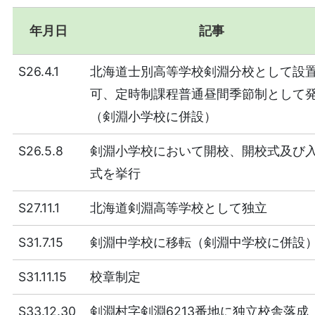
年月日
記事
S26.4.1
北海道士別高等学校剣淵分校として設
可、定時制課程普通昼間季節制として
（剣淵小学校に併設）
S26.5.8
剣淵小学校において開校、開校式及び
式を挙行
S27.11.1
北海道剣淵高等学校として独立
S31.7.15
剣淵中学校に移転（剣淵中学校に併設
S31.11.15
校章制定
S33.12.30
剣淵村字剣淵6213番地に独立校舎落成