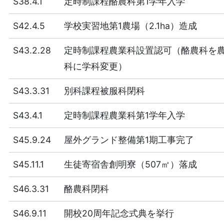
S38.4.1
定時制課程酪農科第1学年入学
S42.4.5
学校実習地第1農場（2.1ha）造成
S43.2.28
定時制課程農業科設置認可（酪農科を
科に学科変更）
S43.3.31
別科課程被服科閉科
S43.4.1
定時制課程農業科第1学年入学
S45.9.24
屋外グランド整備第1期工事完了
S45.11.1
生徒寄宿舎創明寮（507㎡）落成
S46.3.31
酪農科閉科
S46.9.11
開校20周年記念式典を挙行