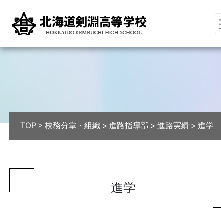
TOP
>
校務分掌・組織
>
進路指導部
>
進路実績
>
進学
進学