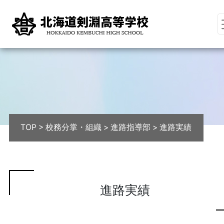
TOP
>
校務分掌・組織
>
進路指導部
>
進路実績
進路実績