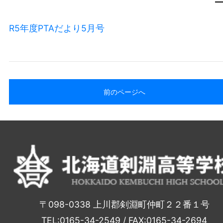
R5年度PTAだより5月号
前のページへ
〒098-0338 上川郡剣淵町仲町２２番１号
TEL:0165-34-2549 / FAX:0165-34-2694