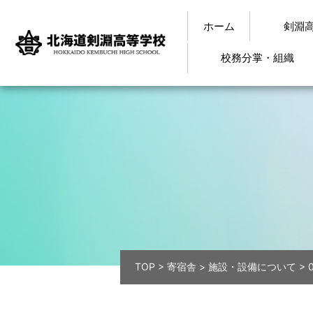
ホーム
剣淵
校務分掌・組織
TOP
>
寄宿舎
>
施設・設備について
>