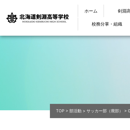
ホーム
剣淵
校務分掌・組織
TOP
>
部活動
>
サッカー部（廃部）
>