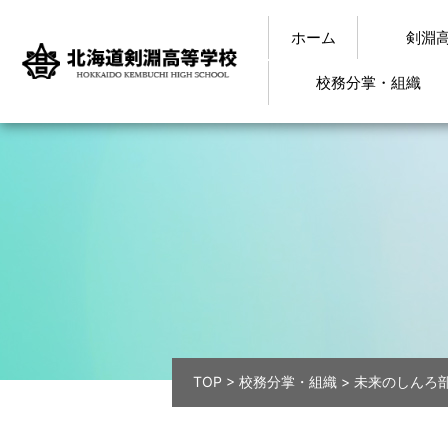
ホーム
剣淵
校務分掌・組織
TOP
>
校務分掌・組織
>
未来のしんろ