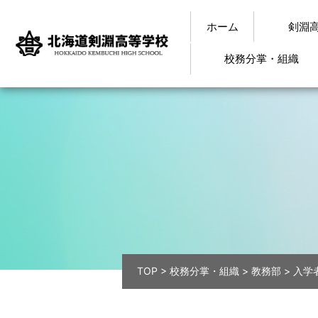
ホーム
剣淵
校務分掌・組織
TOP
>
校務分掌・組織
>
教務部
>
入学