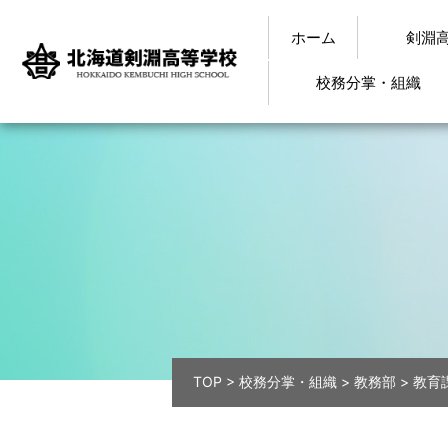
ホーム
剣淵
校務分掌・組織
TOP
>
校務分掌・組織
>
教務部
>
教育